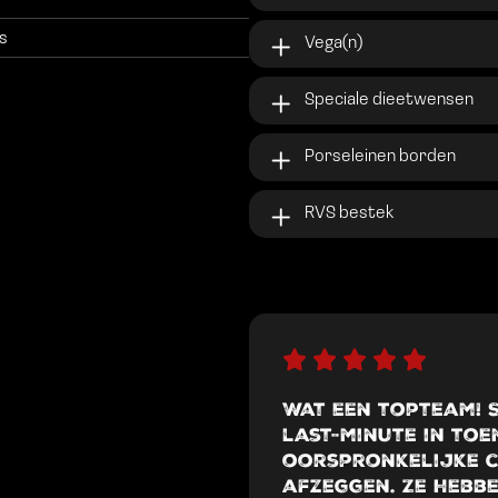
es
Vega(n)
Speciale dieetwensen
Porseleinen borden
RVS bestek
Wat een topteam! 
last-minute in toe
oorspronkelijke 
afzeggen. Ze hebbe