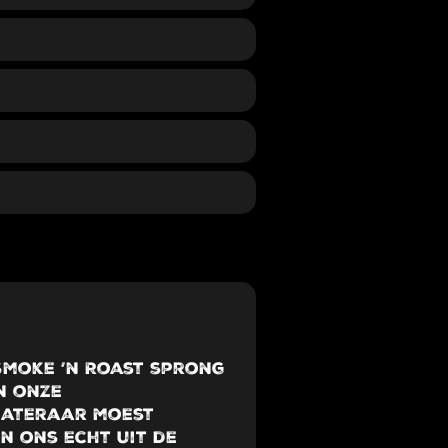
Smoke ’n Roast sprong
n onze
cateraar moest
n ons echt uit de