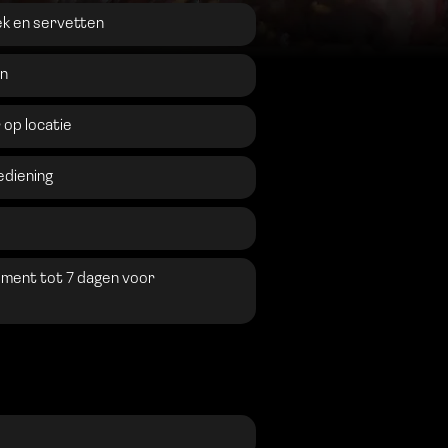
k en servetten
en
op locatie
ediening
gement tot 7 dagen voor