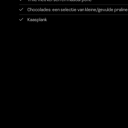
Trifle met kersen en mascarpone
Chocolades: een selectie van kleine/gevulde pralin
Kaasplank