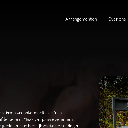
Arrangementen
Over ons
n frisse vruchtenparfaits. Onze
liefde bereid. Maak van jouw evenement
genieten van heerlijk zoete verleidingen.